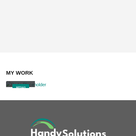
Brand Solutions
Lorem ipsum dolor sit amet, coctetur adipiscing elit.
MY
WORK
Video
MEDIAS