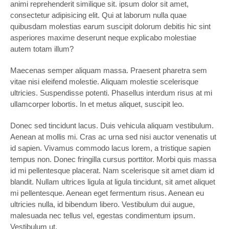
animi reprehenderit similique sit. ipsum dolor sit amet,
consectetur adipisicing elit. Qui at laborum nulla quae
quibusdam molestias earum suscipit dolorum debitis hic sint
asperiores maxime deserunt neque explicabo molestiae
autem totam illum?
Maecenas semper aliquam massa. Praesent pharetra sem
vitae nisi eleifend molestie. Aliquam molestie scelerisque
ultricies. Suspendisse potenti. Phasellus interdum risus at mi
ullamcorper lobortis. In et metus aliquet, suscipit leo.
Donec sed tincidunt lacus. Duis vehicula aliquam vestibulum.
Aenean at mollis mi. Cras ac urna sed nisi auctor venenatis ut
id sapien. Vivamus commodo lacus lorem, a tristique sapien
tempus non. Donec fringilla cursus porttitor. Morbi quis massa
id mi pellentesque placerat. Nam scelerisque sit amet diam id
blandit. Nullam ultrices ligula at ligula tincidunt, sit amet aliquet
mi pellentesque. Aenean eget fermentum risus. Aenean eu
ultricies nulla, id bibendum libero. Vestibulum dui augue,
malesuada nec tellus vel, egestas condimentum ipsum.
Vestibulum ut.