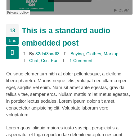
This is a standard audio
13
Ene
embedded post
By
32dsf3sadf3
Buying
,
Clothes
,
Markup
Chat
,
Css
,
Fun
1 Comment
Quisque elementum nibh at dolor pellentesque, a eleifend
libero pharetra. Mauris neque felis, volutpat nec ullamcorper
eget, sagittis vel enim. Nam sit amet ante egestas, gravida
tellus vitae, semper eros. Nullam mattis mi at metus egestas,
in porttitor lectus sodales. Lorem ipsum dolor sit amet,
consectetur adipisicing elit. Voluptate laborum vero
voluptatum.
Lorem quasi aliquid maiores iusto suscipit perspiciatis a
aspernatur et fuga repudiandae deleniti excepturi nesciunt