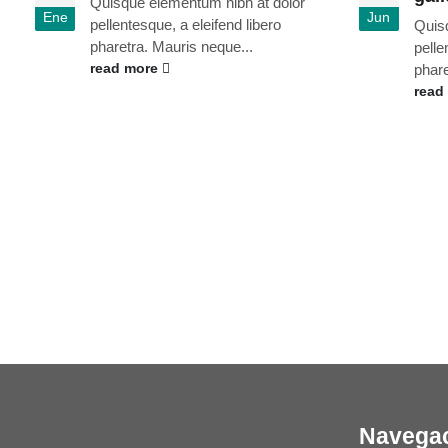
Quisque elementum nibh at dolor
Ene
Jun
pellentesque, a eleifend libero
Quis
pharetra. Mauris neque...
pelle
read more
phare
read
Navega