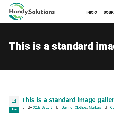
INICIO
SOBR
This is a standard im
This is a standard image gall
11
By
32dsf3sadf3
Buying
,
Clothes
,
Markup
Co
Jun