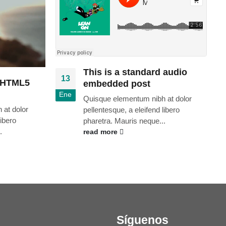
This is a standard audio
13
d HTML5
embedded post
Ene
Quisque elementum nibh at dolor
 at dolor
pellentesque, a eleifend libero
libero
pharetra. Mauris neque...
.
read more
Síguenos