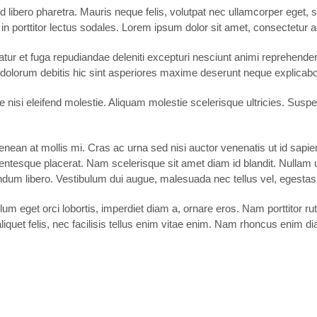
 libero pharetra. Mauris neque felis, volutpat nec ullamcorper eget, s
n porttitor lectus sodales. Lorem ipsum dolor sit amet, consectetur ad
tur et fuga repudiandae deleniti excepturi nesciunt animi reprehenderit 
dolorum debitis hic sint asperiores maxime deserunt neque explicab
i eleifend molestie. Aliquam molestie scelerisque ultricies. Suspen
enean at mollis mi. Cras ac urna sed nisi auctor venenatis ut id sa
entesque placerat. Nam scelerisque sit amet diam id blandit. Nullam ultr
endum libero. Vestibulum dui augue, malesuada nec tellus vel, egest
um eget orci lobortis, imperdiet diam a, ornare eros. Nam porttitor rutr
ien aliquet felis, nec facilisis tellus enim vitae enim. Nam rhoncus eni