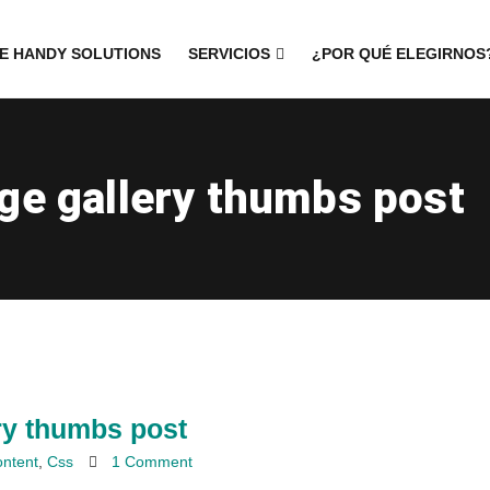
E HANDY SOLUTIONS
SERVICIOS
¿POR QUÉ ELEGIRNOS
age gallery thumbs post
ery thumbs post
ntent
,
Css
1 Comment