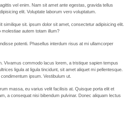
agittis vel enim. Nam sit amet ante egestas, gravida tellus
ipisicing elit. Voluptate laborum vero voluptatum.
similique sit. ipsum dolor sit amet, consectetur adipisicing elit.
o molestiae autem totam illum?
disse potenti. Phasellus interdum risus at mi ullamcorper
pien. Vivamus commodo lacus lorem, a tristique sapien tempus
ices ligula at ligula tincidunt, sit amet aliquet mi pellentesque.
as condimentum ipsum. Vestibulum ut.
um massa, eu varius velit facilisis at. Quisque porta elit et
m diam, a consequat nisi bibendum pulvinar. Donec aliquam lectus