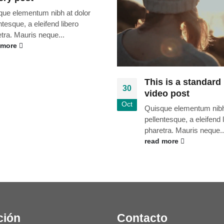
que elementum nibh at dolor
ntesque, a eleifend libero
tra. Mauris neque...
 more
This is a standar
30
video post
Oct
Quisque elementum nibh
pellentesque, a eleifend 
pharetra. Mauris neque..
read more
ción
Contacto