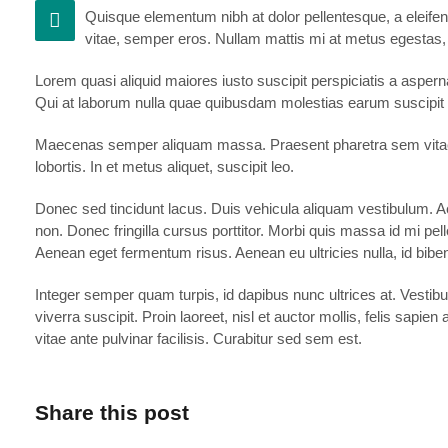
Quisque elementum nibh at dolor pellentesque, a eleifend
vitae, semper eros. Nullam mattis mi at metus egestas, i
Lorem quasi aliquid maiores iusto suscipit perspiciatis a asperna
Qui at laborum nulla quae quibusdam molestias earum suscipit 
Maecenas semper aliquam massa. Praesent pharetra sem vitae nis
lobortis. In et metus aliquet, suscipit leo.
Donec sed tincidunt lacus. Duis vehicula aliquam vestibulum. A
non. Donec fringilla cursus porttitor. Morbi quis massa id mi pell
Aenean eget fermentum risus. Aenean eu ultricies nulla, id bib
Integer semper quam turpis, id dapibus nunc ultrices at. Vestibul
viverra suscipit. Proin laoreet, nisl et auctor mollis, felis sap
vitae ante pulvinar facilisis. Curabitur sed sem est.
Share this post